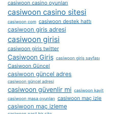
casiwoon casino oyunları
casiwoon casino sitesi
casiwoon destek hattı
casiwoon com
casiwoon giris adresi
casiwoon girisi
casiwoon giris twitter
Casiwoon Giriş
casiwoon giriş sayfası
Casiwoon Güncel
casiwoon güncel adres
casiwoon güncel adresi
casiwoon güvenlir mi
casiwoon kayit
casiwoon maç izle
casiwoon masa oyunları
casiwoon maç izleme
casiwoon nasil bir site