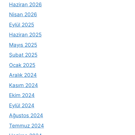
Haziran 2026
Nisan 2026
Eylül 2025
Haziran 2025
Mayıs 2025
Şubat 2025
Ocak 2025
Aralık 2024
Kasım 2024
Ekim 2024
Eylül 2024
Ağustos 2024
Temmuz 2024