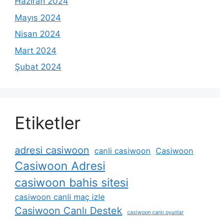
Haziran 2024
Mayıs 2024
Nisan 2024
Mart 2024
Şubat 2024
Etiketler
adresi casiwoon
canli casiwoon
Casiwoon
Casiwoon Adresi
casiwoon bahis sitesi
casiwoon canli maç izle
Casiwoon Canlı Destek
casiwoon canlı oyunlar