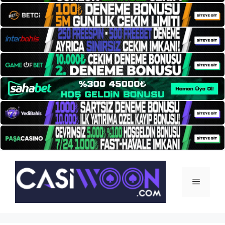
İçeriğe
atla
Menü