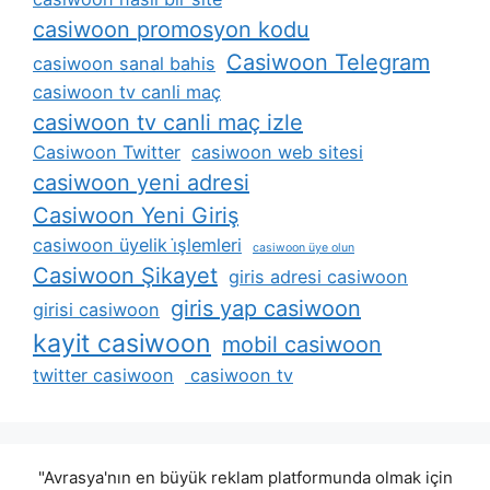
casiwoon promosyon kodu
Casiwoon Telegram
casiwoon sanal bahis
casiwoon tv canli maç
casiwoon tv canli maç izle
Casiwoon Twitter
casiwoon web sitesi
casiwoon yeni adresi
Casiwoon Yeni Giriş
casiwoon üyelik i̇şlemleri
casiwoon üye olun
Casiwoon Şikayet
giris adresi casiwoon
giris yap casiwoon
girisi casiwoon
kayit casiwoon
mobil casiwoon
twitter casiwoon
casiwoon tv
"Avrasya'nın en büyük reklam platformunda olmak için