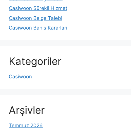
Casiwoon Sürekli Hizmet
Casiwoon Belge Talebi
Casiwoon Bahis Kararları
Kategoriler
Casiwoon
Arşivler
Temmuz 2026