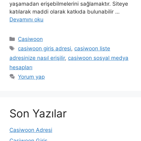
yaşamadan erişebilmelerini sağlamaktır. Siteye
katılarak maddi olarak katkıda bulunabilir …
Devamını oku
Kategoriler
Casiwoon
Etiketler
casiwoon giris adresi
,
casiwoon liste
adresinize nasıl erişilir
,
casiwoon sosyal medya
hesapları
Yorum yap
Son Yazılar
Casiwoon Adresi
Casiwoon Giriş