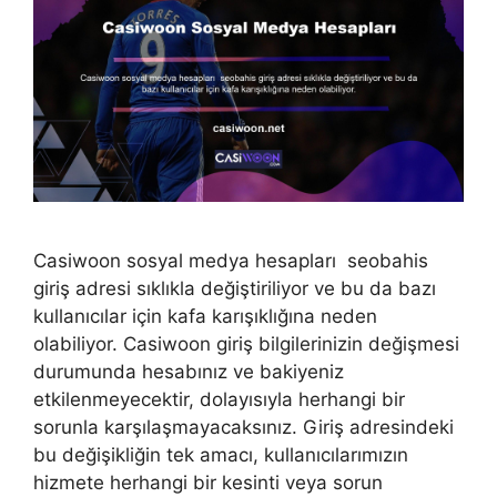
Casiwoon sosyal medya hesapları seobahis
giriş adresi sıklıkla değiştiriliyor ve bu da bazı
kullanıcılar için kafa karışıklığına neden
olabiliyor. Casiwoon giriş bilgilerinizin değişmesi
durumunda hesabınız ve bakiyeniz
etkilenmeyecektir, dolayısıyla herhangi bir
sorunla karşılaşmayacaksınız. Giriş adresindeki
bu değişikliğin tek amacı, kullanıcılarımızın
hizmete herhangi bir kesinti veya sorun