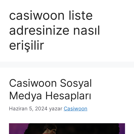
casiwoon liste
adresinize nasıl
erişilir
Casiwoon Sosyal
Medya Hesapları
Haziran 5, 2024
yazar
Casiwoon