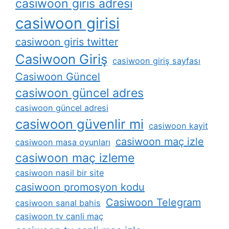
casiwoon giris adresi
casiwoon girisi
casiwoon giris twitter
Casiwoon Giriş
casiwoon giriş sayfası
Casiwoon Güncel
casiwoon güncel adres
casiwoon güncel adresi
casiwoon güvenlir mi
casiwoon kayit
casiwoon maç izle
casiwoon masa oyunları
casiwoon maç izleme
casiwoon nasil bir site
casiwoon promosyon kodu
Casiwoon Telegram
casiwoon sanal bahis
casiwoon tv canli maç